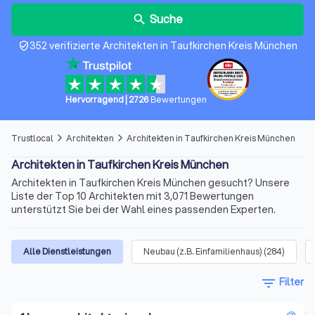
Suche
search
352 verifizierte Architekten in Taufkirchen Kreis München
verified_user
Hervorragend
|
2726
Bewertungen
Trustlocal
Architekten
Architekten in Taufkirchen Kreis München
arrow_forward_ios
arrow_forward_ios
Architekten in Taufkirchen Kreis München
Architekten in Taufkirchen Kreis München gesucht? Unsere
Liste der Top 10 Architekten mit 3,071 Bewertungen
unterstützt Sie bei der Wahl eines passenden Experten.
Alle Dienstleistungen
Neubau (z.B. Einfamilienhaus)
(
284
)
filter_list
Filter