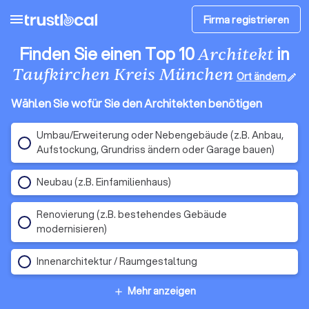
menu
Firma registrieren
Finden Sie einen Top 10
in
Architekt
Taufkirchen Kreis München
Ort ändern
edit
Wählen Sie wofür Sie den Architekten benötigen
Umbau/Erweiterung oder Nebengebäude (z.B. Anbau,
Aufstockung, Grundriss ändern oder Garage bauen)
Neubau (z.B. Einfamilienhaus)
Renovierung (z.B. bestehendes Gebäude
modernisieren)
Innenarchitektur / Raumgestaltung
Mehr anzeigen
add