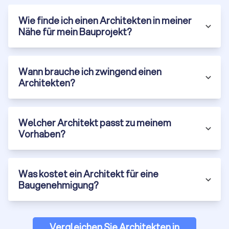
Bewertungen aus verschiedenen Plattformen
Wie finde ich einen Architekten in meiner
Entfernung unzuverlässiger Anbieter:
Damit Sie sich nur
Nähe für mein Bauprojekt?
zwischen geprüften Profis entscheiden
Holen Sie jetzt über Trustlocal
bis zu vier kostenlose,
unverbindliche Angebote
ein. So starten Sie Ihr Bauprojekt mit
dem passenden Partner an Ihrer Seite.
Wann brauche ich zwingend einen
Architekten?
Welcher Architekt passt zu meinem
Vorhaben?
Was kostet ein Architekt für eine
Baugenehmigung?
Vergleichen Sie Architekten in