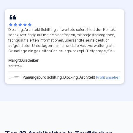
star
star
star
star
star
Dipl.-Ing. Architekt Schilling antwortete sofort, hielt den Kontakt
sehr zuverlässig auf meine Nachfragen, mit projektbezogenen,
fachqualifizierten Informationen, übersandte seine deutlich
aufgelisteten Unterlagen an mich und die Hausverwaltung, als
Grundlage ein gezieltes Sanierungskonzept-Tiefgarage, für
unsere WEG anzufragen.
Margit Duisdeiker
19.11.2025
Planungsbüro Schilling, Dipl.-Ing. Architekt
Profil ansehen