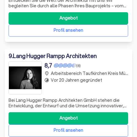
Entdecken Sie die Welt der Architektur mit uns! Wir
begleiten Sie durch alle Phasen Ihres Bauprojekts – vom
ersten Entwurf bis zur finalen Bauleitung. Unser Ansatz
des kooperativen Entwerfens ermöglicht es Ihnen, aktiv
Angebot
am Gestaltungsprozess teilzunehmen. Nutzen Sie unsere
umfassenden Kenntnisse in d
Profil ansehen
9
.
Lang Hugger Rampp Architekten
8,7
(8)
Arbeitsbereich Taufkirchen Kreis München
place
Vor 20 Jahren gegründet
timelapse
Bei Lang Hugger Rampp Architekten GmbH stehen die
Entwicklung, der Entwurf und die Umsetzung innovativer,
funktionaler und ästhetisch ansprechender Bauprojekte
im Mittelpunkt unserer Arbeit. Mit über 15 Jahren Erfahrung
Angebot
im ressourcenschonenden Bauen setzen wir auf integrale
Planung und modellbasiert
Profil ansehen