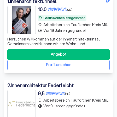
1
.
Innenarchitekturinsel
10,0
(25)
Gratis Kennenlerngespräch
local_offer
Arbeitsbereich Taufkirchen Kreis München
place
Vor 19 Jahren gegründet
timelapse
Herzlichen Willkommen auf der Innenarchitekturinsel!
Gemeinsam verwirklichen wir Ihre Wohn- und
Arbeitsträume und schieben für Sie die Wände an die
richtige Stelle.
Angebot
Profil ansehen
2
.
Innenarchitektur Federleicht
9,5
(41)
Arbeitsbereich Taufkirchen Kreis München
place
Vor 9 Jahren gegründet
timelapse