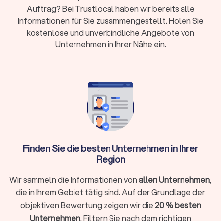
Auftrag? Bei Trustlocal haben wir bereits alle
Projektsteuerung und Bauleitung
: zur Koordination von
Zeitplan, Qualität und Budget
Informationen für Sie zusammengestellt. Holen Sie
Beratung zu Baustoffen, Energieeffizienz und
kostenlose und unverbindliche Angebote von
Fördermöglichkeiten
: wie z. B. über KfW oder iSFP
Unternehmen in Ihrer Nähe ein.
Abstimmung mit Fachplanern, Handwerkern und
Behörden
: etwa Statik, Haustechnik oder
Denkmalschutz
Architekten übernehmen also nicht nur kreative, sondern auch
rechtliche und organisatorische Verantwortung.
Auf Trustlocal filtern Sie gezielt nach den Leistungen, die
Ihr
Bauvorhaben erfordert
:
Art des Bauprojekts:
Neubau, Umbau, Innenarchitektur,
Garten- und Außenanlagen, Sanierung, Gutachten, usw.
Gebäudetypen:
Einfamilienhaus, Mehrfamilienhaus,
Finden Sie die besten Unternehmen in Ihrer
Gewerbeobjekte oder Sonderbauten
Zielsetzung:
Grundrissänderung, Anbau oder
Region
Aufstockung, energetische Verbesserung, usw.
Wir sammeln die Informationen von
Räume:
einzelne Zimmer, ganze Wohnungen oder
allen Unternehmen
,
gewerbliche Flächen
die in Ihrem Gebiet tätig sind. Auf der Grundlage der
Viele Architekten sind auf bestimmte Fachgebiete
objektiven Bewertung zeigen wir die
20 % besten
spezialisiert, z. B.
Wohnbau, Passivhäuser,
Unternehmen
. Filtern Sie nach dem richtigen