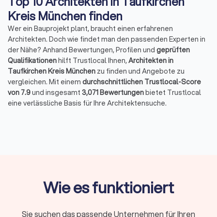
Top 10 Architekten in Taufkirchen
Kreis München finden
Wer ein Bauprojekt plant, braucht einen erfahrenen
Architekten. Doch wie findet man den passenden Experten in
der Nähe? Anhand Bewertungen, Profilen und
geprüften
Qualifikationen
hilft Trustlocal Ihnen,
Architekten in
Taufkirchen Kreis München
zu finden und Angebote zu
vergleichen. Mit einem
durchschnittlichen Trustlocal-Score
von 7.9
und insgesamt
3,071 Bewertungen
bietet Trustlocal
eine verlässliche Basis für Ihre Architektensuche.
Aufgaben eines Architekten in Taufkirchen
Kreis München
Ein Architekt erledigt weit mehr als das Zeichnen von Plänen.
Zu den typischen Aufgaben gehören:
Entwurf, Planung und Gestaltung von Bauprojekten
:
Wie es funktioniert
individuell abgestimmt auf Ihre Wohn- oder
Nutzungsideen
Einreichung von Bauanträgen
: inklusive aller technischen
Sie suchen das passende Unternehmen für Ihren
Nachweise und Genehmigungen