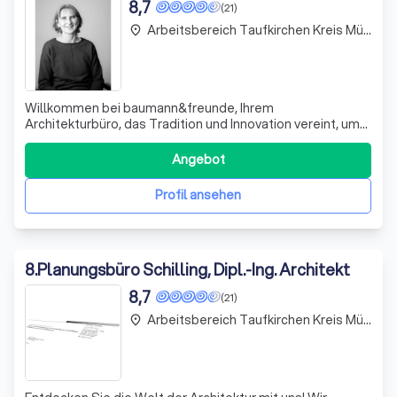
8,7
(21)
Arbeitsbereich Taufkirchen Kreis München
place
Willkommen bei baumann&freunde, Ihrem
Architekturbüro, das Tradition und Innovation vereint, um
Räume zu schaffen, die nicht nur genutzt, sondern erlebt
werden. Wir glauben daran, dass Architektur mehr ist als
Angebot
nur das Errichten von Gebäuden – sie ist die Gestaltung
von Lebensräumen, die Identität un
Profil ansehen
8
.
Planungsbüro Schilling, Dipl.-Ing. Architekt
8,7
(21)
Arbeitsbereich Taufkirchen Kreis München
place