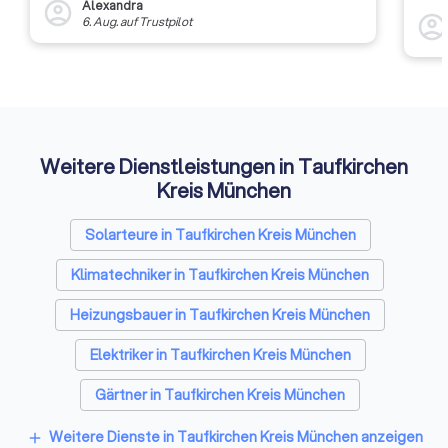
Alexandra
account_circle
lediglich der Recht
auszu
account_circl
6. Aug.
auf
Trustpilot
zuständigen Baube
weite
(Behörde für Stadt
Rückm
entsc
und Wohnen – BSW
Etwas
anderen ist die Ka
Auffi
Organisation der
Selbstverwaltung 
Berufsstands und l
Weitere Dienstleistungen in Taufkirchen
Mitwirkung der Mitgl
Kreis München
vertritt alle Archite
Innenarchitekt*inne
Solarteure in Taufkirchen Kreis München
Landschaftsarchite
Stadtplaner*innen
Klimatechniker in Taufkirchen Kreis München
auch unabhängig vo
konkreten Art der 
Heizungsbauer in Taufkirchen Kreis München
und setzt sich nicht 
die Berufsausübung
Elektriker in Taufkirchen Kreis München
Rechtsentwicklung
ebenso für alle poli
Gärtner in Taufkirchen Kreis München
sozialen und kultur
der Architektentätigke
Raumausstatter in Taufkirchen Kreis München
Weitere Dienste in Taufkirchen Kreis München anzeigen
add