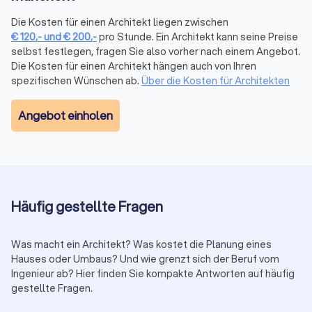
Hinweis auf Qualifikation und Seriosität. Seriöse Architekten
Die Kosten für einen Architekt liegen zwischen
sind meist bei einer Kammer oder Fachvereinigung, wie z. B.
€
120
,-
und
€
200
,-
pro Stunde. Ein Architekt kann seine Preise
beim Bundesarchitektenkammer.
selbst festlegen, fragen Sie also vorher nach einem Angebot.
Trustlocal weist solche Mitgliedschaften transparent aus. So
Die Kosten für einen Architekt hängen auch von Ihren
erkennen Sie auf einen Blick, ob ein Architekt offiziell
spezifischen Wünschen ab.
Über die Kosten für Architekten
eingetragen ist und nach den geltenden Berufsstandards
arbeitet. Bei Trustlocal überprüfen wir die Registrierung aller
Angebot einholen
Anbieter. So stellen wir sicher, dass nur professionelle
Architekten gelistet sind.
Jetzt Angebote vergleichen und Architekten
in Taufkirchen Kreis München beauftragen
Häufig gestellte Fragen
Beginnen Sie Ihr Projekt mit den besten Fachleuten aus Ihrer
Region. Auf Trustlocal können Sie Preise, Leistungen und
Was macht ein Architekt? Was kostet die Planung eines
Bewertungen übersichtlich an einem Ort vergleichen.
Hauses oder Umbaus? Und wie grenzt sich der Beruf vom
Ihre Vorteile mit Trustlocal:
Top 10 Bestenliste:
auf Basis objektiver
Ingenieur ab? Hier finden Sie kompakte Antworten auf häufig
Qualitätskriterien
gestellte Fragen.
Einfache Filterfunktion:
nach Spezialisierung,
Qualitätssiegeln und Projekttyp