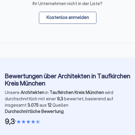
Ihr Unternehmen nicht in der Liste?
Kostenlos anmelden
Bewertungen über Architekten in Taufkirchen
Kreis München
Unsere
Architekten
in
Taufkirchen Kreis München
wird
durchschnittlich mit einer
9,3
bewertet, basierend auf
insgesamt
3.075
aus
12
Quellen
Durchschnittliche Bewertung
9,3
•
star
star
star
star
star_half