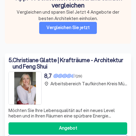
vergleichen
Vergleichen und sparen Sie! Jetzt 4 Angebote der
besten Architekten einholen.
Vergleichen Sie jetzt
5
.
Christiane Glatte | Krafträume - Architektur
und Feng Shui
8,7
(29)
Arbeitsbereich Taufkirchen Kreis München
place
Möchten Sie Ihre Lebensqualität auf ein neues Level
heben und in Ihren Räumen eine spürbare Energie
erleben? Ich bin Architektin und Feng Shui Beraterin und
spezialisiere mich darauf, individuelle Raumlösungen zu
Angebot
kreieren, die Ihre persönliche Kraft entfalten. Gemeinsam