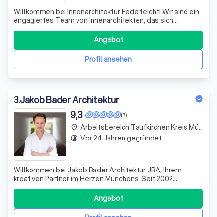
Willkommen bei Innenarchitektur Federleicht! Wir sind ein
engagiertes Team von Innenarchitekten, das sich
leidenschaftlich der Gestaltung einzigartiger Wohn- und
Arbeitsräume widmet. Unter der Leitung von Andrea
Angebot
Franke kombinieren wir Kreativität mit Fachwissen, um
individuelle Lösungen zu entwickel
Profil ansehen
3
.
Jakob Bader Architektur
9,3
(7)
Arbeitsbereich Taufkirchen Kreis München
place
Vor 24 Jahren gegründet
timelapse
Willkommen bei Jakob Bader Architektur JBA, Ihrem
kreativen Partner im Herzen Münchens! Seit 2002
gestalten wir mit Leidenschaft und Expertise individuelle
Bauprojekte, die von der ersten Skizze bis zur finalen
Angebot
Umsetzung reichen. Unser kleines, engagiertes Team aus
Architekten und Innenarchitekten a