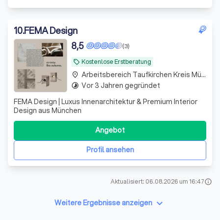
10
.
FEMA Design
8,5
(3)
Kostenlose Erstberatung
local_offer
Arbeitsbereich Taufkirchen Kreis München
place
Vor 3 Jahren gegründet
timelapse
FEMA Design | Luxus Innenarchitektur & Premium Interior
Design aus München
Angebot
Profil ansehen
Aktualisiert: 06.08.2026 um 16:47
info
keyboard_arrow_down
Weitere Ergebnisse anzeigen