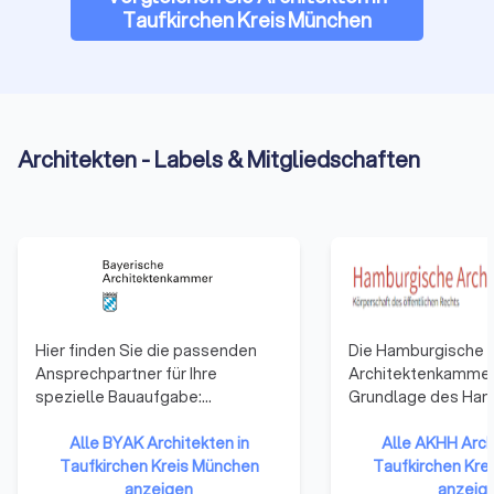
Taufkirchen Kreis München
Architekten - Labels & Mitgliedschaften
Hier finden Sie die passenden
Die Hamburgische
Ansprechpartner für Ihre
Architektenkammer
spezielle Bauaufgabe:
Grundlage des Ham
Architektenliste,
Architektengesetz
Büroverzeichnis,
Alle BYAK Architekten in
(HmbArchtG), das a
Alle AKHH Arch
Stadtplanerliste,
Taufkirchen Kreis München
November 1965 im
Taufkirchen Kre
Energieberaterverzeichnis...
anzeigen
Hamburgischen Ges
anzeig