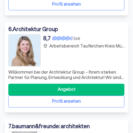
gestalten wir Ihre KRAFTRÄUME
Profil ansehen
6
.
Architektur Group
8,7
(24)
Arbeitsbereich Taufkirchen Kreis München
place
Willkommen bei der Architektur Group – Ihrem starken
Partner für Planung, Entwicklung und Architektur! Wir sind
stolz darauf, Ihnen Europas größte Auswahl an exklusiven
Natursteinen und hochwertigen Feinsteinzeugfliesen
Angebot
anzubieten. Mit über 2500 verschiedenen Sorten
garantieren wir geprüfte Premium-
Profil ansehen
7
.
baumann&freunde: architekten