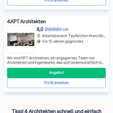
Profil ansehen
4
.
KPT Architekten
9,0
(28)
Arbeitsbereich Taufkirchen Kreis München
place
Vor 12 Jahren gegründet
timelapse
Wir sind KPT Architekten, ein engagiertes Team von
Architekten und Ingenieuren, das sich leidenschaftlich der
Gestaltung und Planung anspruchsvoller Wohnprojekte
widmet. Mit einem klaren Fokus auf innovative Lösungen
Angebot
und ästhetische Ansprüche realisieren wir Projekte in den
Landkreisen Freising, Pfa
Profil ansehen
Tipp! 4 Architekten schnell und einfach