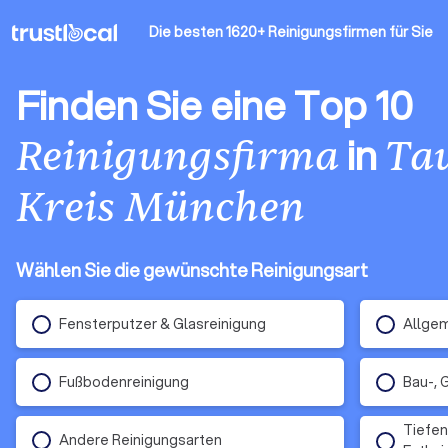
Die besten 1620+ Reinigungsfirmen
für Sie
Finden Sie eine Top 10
in
Reinigungsfirma
Ta
Kreis München
Wählen Sie die gewünschte Reinigungsart
Fensterputzer & Glasreinigung
Allgem
Fußbodenreinigung
Bau-, 
Tiefen
Andere Reinigungsarten