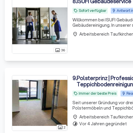
8
.
ISUFI Gebäudeservice
Sofort verfügbar
Antwort i
local_offer
Willkommen bei ISUFI Gebäude
Gebäudereinigung. In unserer s
sondern auch der Gesundheit. 
place
Ihre Räum
36
photo_size_select_actual
9
.
Polsterprinz | Professi
Teppichbodenreinigu
Immer der beste Preis
Rea
local_offer
Seit unserer Gründung vor drei
Polstermöbeln und Teppichböd
arbeitet deutschlandweit und 
place
Vor 4 Jahren gegründet
timelapse
2
photo_size_select_actual