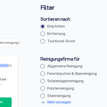
Filter
Sortieren nach
Empfohlen
Entfernung
Trustlocal-Score
sterreinigung
(
146
)
Steinreinigung
(
163
)
Teppichreinigung
(
217
)
Reinigungsfirma für
(7)
Allgemeine Reinigung
Fensterputzer & Glasreinigung
 ein
Solaranlagenreinigung
m
en,
Polsterreinigung
Steinreinigung
expand_more
en
Mehr anzeigen