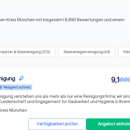
chen Kreis München mit insgesamt 6,990 Bewertungen und einem
rputzer & Glasreinigung
(
270
)
Solaranlagenreinigung
(
43
)
Pol
nigung
9,1
Reagiert schnell
gung verstehen uns als mehr als nur eine Reinigungsfirma; wir sind
 Leidenschaft und Engagement für Sauberkeit und Hygiene in Ihre
ezialisierung liegt in der professionellen Reinigung von Bürofläch
 Kreis München
Verfügbarkeit prüfen
Angebot einhol