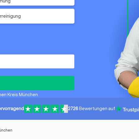
imung
rreinigung
rchen Kreis München
rvorragend
2726
Bewertungen auf
München