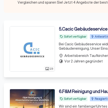
Vergleichen und sparen Sie! Jetzt 4 Angebote der best
5
.
Cacic Gebäudeservice
Sofort verfügbar
Antwort i
local_offer
Bei Cacic Gebäudeservice wid
Gebäudereinigung. Unser Einsa
München, einschließlich zahl
place
die Innen- als auch
Vor 2 Jahren gegründet
timelapse
23
photo_size_select_actual
6
.
F&M Reinigung und Ha
Sofort verfügbar
Reagiert 
local_offer
Wir sind ein familiengeführte