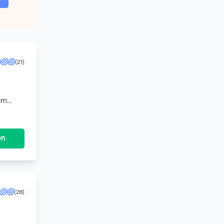
(21)
um
sowohl
en
(28)