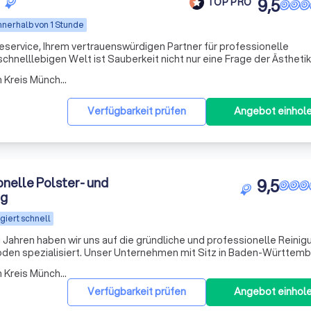
9,5
TOP PRO
nnerhalb von 1 Stunde
service, Ihrem vertrauenswürdigen Partner für professionelle
chnelllebigen Welt ist Sauberkeit nicht nur eine Frage der Ästhetik
Deshalb setzen wir, ISUFI Gebäudeservice, uns mit Leidenschaft da
Arbeitsbereich Taufkirchen Kreis München
Verfügbarkeit prüfen
Angebot einhol
onelle Polster- und
9,5
ng
giert schnell
 Jahren haben wir uns auf die gründliche und professionelle Reinig
en spezialisiert. Unser Unternehmen mit Sitz in Baden-Württemb
ist verlässlicher Partner für Stadtverwaltungen, Gemeinden, gewer
Arbeitsbereich Taufkirchen Kreis München
Verfügbarkeit prüfen
Angebot einhol