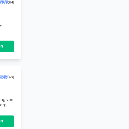
(84)
,
für ein,
en
(40)
ung von
erg,
bliche
en