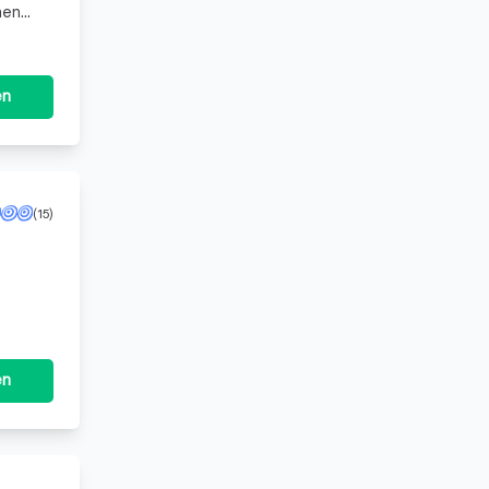
hen
ert
en
(15)
en