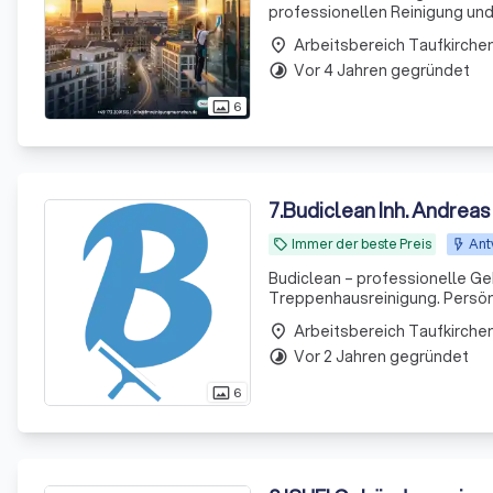
professionellen Reinigung un
Zuverlässigkeit, Qualität und
place
sich um private, g
Vor 4 Jahren gegründet
timelapse
6
photo_size_select_actual
7
.
Budiclean Inh. Andreas
Immer der beste Preis
Ant
local_offer
Budiclean – professionelle Ge
Treppenhausreinigung. Persönl
Umgebung.
place
Vor 2 Jahren gegründet
timelapse
6
photo_size_select_actual