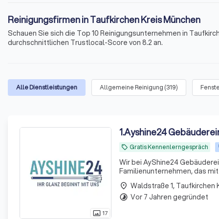
Reinigungsfirmen in Taufkirchen Kreis München
Schauen Sie sich die Top 10 Reinigungsunternehmen in Taufkir
durchschnittlichen Trustlocal-Score von 8.2 an.
Alle Dienstleistungen
Allgemeine Reinigung
(
319
)
Fenste
1
.
Ayshine24 Gebäuderei
Gratis Kennenlerngespräch
local_offer
Wir bei AyShine24 Gebäudereini
Familienunternehmen, das mit
Arbeitsumfeld sorgt. Unsere Sp
Waldstraße 1, Taufkirchen
place
Praxen
Vor 7 Jahren gegründet
timelapse
17
photo_size_select_actual