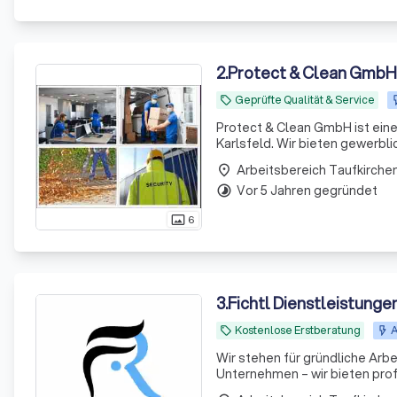
2
.
Protect & Clean GmbH
Geprüfte Qualität & Service
local_offer
Protect & Clean GmbH ist ein
Karlsfeld. Wir bieten gewerbl
Glasreinigung, Veranstaltungs
place
Vor 5 Jahren gegründet
timelapse
6
photo_size_select_actual
3
.
Fichtl Dienstleistunge
Kostenlose Erstberatung
A
local_offer
Wir stehen für gründliche Arbe
Unternehmen – wir bieten prof
abgestimmt sind\. Unsere Leistungen: - Unterhaltsreinigung - Büroreinigung - Treppenhausreinigung -