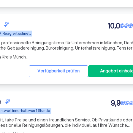
10,0
Reagiert schnell
e professionelle Reinigungsfirma für Unternehmen in München, Dac
iche Gebäudereinigung, Büroreinigung, Unterhaltsreinigung, Fenster
reinigung, Grundreinigung sowie Sonderreinigungen für Firmen, Pra
Arbeitsbereich Taufkirchen Kreis München
Verfügbarkeit prüfen
Angebot einhol
n
9,9
ntwort innerhalb von 1 Stunde
it, faire Preise und einen freundlichen Service. Ob Privatkunde oder
essionelle Reinigungslösungen, die individuell auf Ihre Wünsche