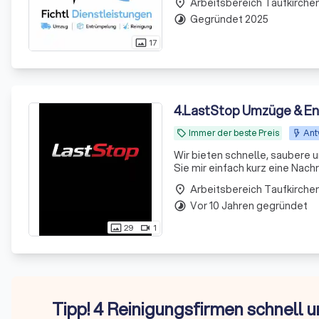
place
Praxis
Gegründet 2025
timelapse
17
photo_size_select_actual
4
.
LastStop Umzüge & E
Immer der beste Preis
Ant
local_offer
Wir bieten schnelle, saubere 
Sie mir einfach kurz eine Nachricht. Unsere Leistungen auf einen Blick ✅ ✔ 
✔Entrümpelungen ✔Haushaltsauflösungen ✔ Firmen- und Büroumzüge ✔ Seniorenumzüge ✔ Nah- und
place
Fernumzüge ✔ Europ
Vor 10 Jahren gegründet
timelapse
29
1
photo_size_select_actual
videocam
Tipp! 4 Reinigungsfirmen schnell u