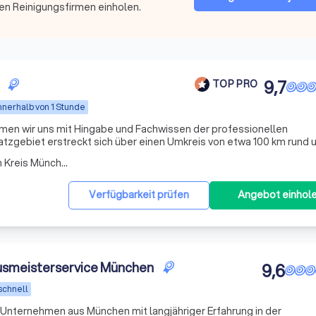
en Reinigungsfirmen einholen.
9,7
TOP PRO
nnerhalb von 1 Stunde
men wir uns mit Hingabe und Fachwissen der professionellen
tzgebiet erstreckt sich über einen Umkreis von etwa 100 km rund 
reicher Gemeinden und Städte. Unsere Dienstleistungen umfassen 
Arbeitsbereich Taufkirchen Kreis München
Verfügbarkeit prüfen
Angebot einhol
usmeisterservice München
9,6
schnell
s Unternehmen aus München mit langjähriger Erfahrung in der