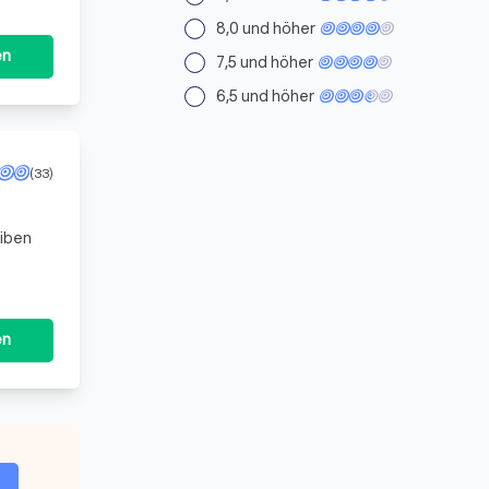
8,0 und höher
en
7,5 und höher
6,5 und höher
(33)
eiben
en