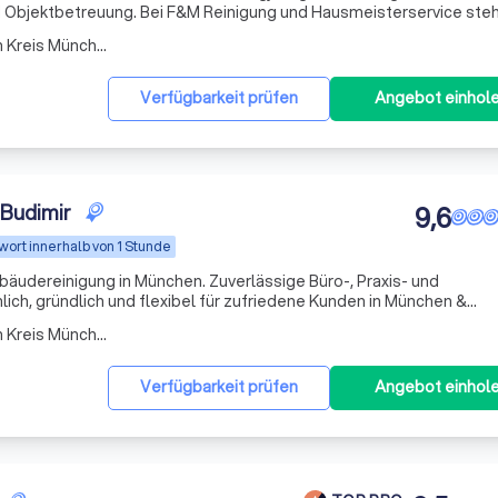
d Objektbetreuung. Bei F&M Reinigung und Hausmeisterservice ste
 persönlicher Service im Mittelpunkt. Unser engagiertes Team kümm
Arbeitsbereich Taufkirchen Kreis München
Verfügbarkeit prüfen
Angebot einhol
 Budimir
9,6
wort innerhalb von 1 Stunde
bäudereinigung in München. Zuverlässige Büro-, Praxis- und
ich, gründlich und flexibel für zufriedene Kunden in München &
Arbeitsbereich Taufkirchen Kreis München
Verfügbarkeit prüfen
Angebot einhol