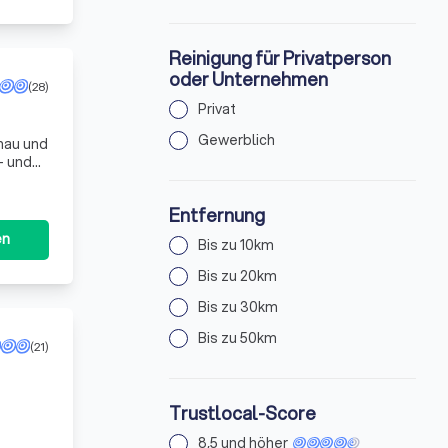
Reinigung für Privatperson
oder Unternehmen
(28)
Privat
Gewerblich
hau und
- und
xen,
Entfernung
en
Bis zu 10km
Bis zu 20km
Bis zu 30km
Bis zu 50km
(21)
Trustlocal-Score
8,5 und höher