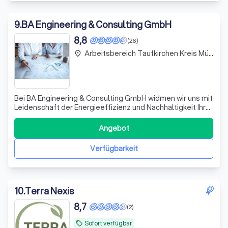
9
.
BA Engineering & Consulting GmbH
8,8
(26)
Arbeitsbereich Taufkirchen Kreis München
place
Bei BA Engineering & Consulting GmbH widmen wir uns mit
Leidenschaft der Energieeffizienz und Nachhaltigkeit Ihrer
Immobilie. Unser Team aus erfahrenen Energieberatern
steht bereit, um Ihnen durch maßgeschneiderte Lösungen
Angebot
zu einem energieeffizienteren Zuhause zu verhelfen. Wir
bieten eine umfassend
Verfügbarkeit
10
.
Terra Nexis
8,7
(2)
Sofort verfügbar
local_offer