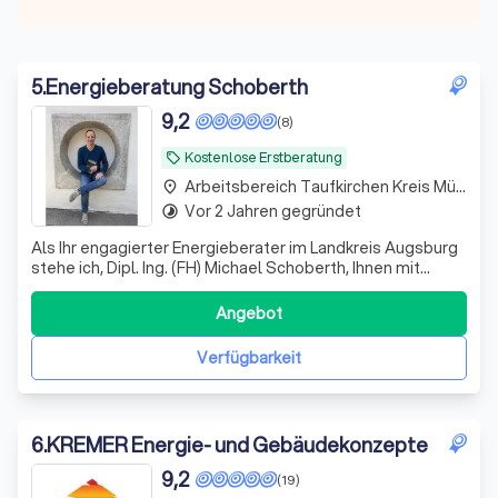
5
.
Energieberatung Schoberth
9,2
(8)
Kostenlose Erstberatung
local_offer
Arbeitsbereich Taufkirchen Kreis München
place
Vor 2 Jahren gegründet
timelapse
Als Ihr engagierter Energieberater im Landkreis Augsburg
stehe ich, Dipl. Ing. (FH) Michael Schoberth, Ihnen mit
umfassender Expertise im Bereich der Energieeffizienz
zur Seite. Mein Ziel ist es, Ihnen dabei zu helfen, die
Angebot
Energiekosten Ihres Zuhauses signifikant zu reduzieren
und gleichzeitig einen
Verfügbarkeit
6
.
KREMER Energie- und Gebäudekonzepte
9,2
(19)