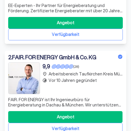
EE-Experten - Ihr Partner für Energieberatung und
Förderung. Zertifizierte Energieberater mit über 20 Jahren
Erfahrung. Wir machen Ihre Sanierung förderfähig,
effizient und stressfrei.
Angebot
Verfügbarkeit
2
.
FAIR. FOR ENERGY GmbH & Co. KG
9,9
(28)
Arbeitsbereich Taufkirchen Kreis München
place
Vor 10 Jahren gegründet
timelapse
FAIR. FOR ENERGY ist Ihr Ingenieurbüro für
Energieberatung in Dachau & München. Wir unterstützen
Eigentümer, Verwalter & Unternehmen: Beratung,
Fördermittel, iSFP, Energieausweis, Fachplanung & mehr!
Angebot
Verfügbarkeit