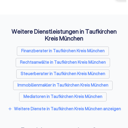
entsc
zweckgebundenen
Handwerk e.V. Sie 
Etwas
Zuwendungen von Herstellern,
2001 zum Bundesve
Auffi
Handwerkern oder Händlern.
Gebäudeenergiebe
Denn eine unabhängige Beratung
Ingenieure Handwer
macht einfach sicherer – und
zusammen. Seitdem
Weitere Dienstleistungen in Taufkirchen
hilft, die richtigen
stetig gewachsen. 
Kreis München
Entscheidungen zum richtigen
ist dabei immer gle
Zeitpunkt zu treffen.
Die GIH-Energieexp
Finanzberater in Taufkirchen Kreis München
beraten neutral,
gewerkeübergreife
Rechtsanwälte in Taufkirchen Kreis München
unabhängig.
Steuerberater in Taufkirchen Kreis München
Immobilienmakler in Taufkirchen Kreis München
Mediatoren in Taufkirchen Kreis München
Weitere Dienste in Taufkirchen Kreis München anzeigen
add