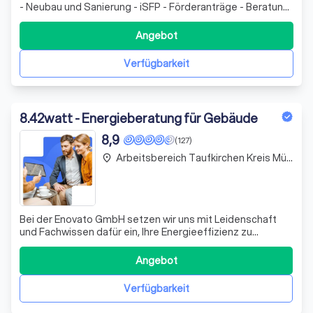
- Neubau und Sanierung - iSFP - Förderanträge - Beratung
und Konzepterstellung - Wirtschaftlichkeitsbetrachtung -
Baubegleitung
Angebot
Verfügbarkeit
8
.
42watt - Energieberatung für Gebäude
8,9
(127)
Arbeitsbereich Taufkirchen Kreis München
place
Bei der Enovato GmbH setzen wir uns mit Leidenschaft
und Fachwissen dafür ein, Ihre Energieeffizienz zu
optimieren und nachhaltige Sanierungslösungen
anzubieten. Unser Team aus zertifizierten
Angebot
Energieberatern steht Ihnen mit umfassender Beratung
zur Seite, um Ihr Zuhause oder Ihre Geschäftsräume nich
Verfügbarkeit