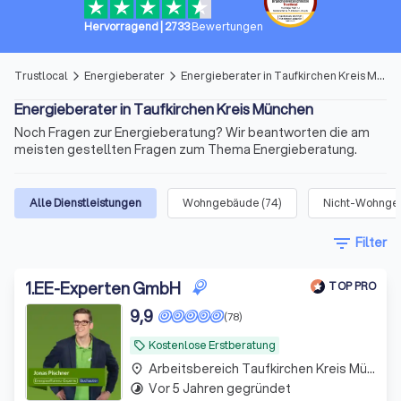
Hervorragend
|
2733
Bewertungen
Trustlocal
Energieberater
Energieberater in Taufkirchen Kreis München
arrow_forward_ios
arrow_forward_ios
Energieberater in Taufkirchen Kreis München
Noch Fragen zur Energieberatung? Wir beantworten die am
meisten gestellten Fragen zum Thema Energieberatung.
Alle Dienstleistungen
Wohngebäude
(
74
)
Nicht-Wohngeb
filter_list
Filter
1
.
EE-Experten GmbH
TOP PRO
9,9
(78)
Kostenlose Erstberatung
local_offer
Arbeitsbereich Taufkirchen Kreis München
place
Vor 5 Jahren gegründet
timelapse