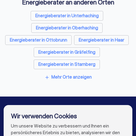
Energieberater an anderen Orten
Energieberater in Unterhaching
Energieberater in Oberhaching
Energieberater in Ottobrunn
Energieberater in Haar
Energieberater in Gräfelfing
Energieberater in Starnberg
Energieberater in Wolfratshausen
Mehr Orte anzeigen
add
Energieberater in Feldkirchen-Westerham
Energieberater in Geretsried
Energieberater in Gröbenzell
Wir verwenden Cookies
Energieberater in Berlin
Energieberater in Hamburg
Um unsere Website zu verbessern und Ihnen ein
Die besten Energieberater für Sie
persönlicheres Erlebnis zu bieten, analysieren wir den