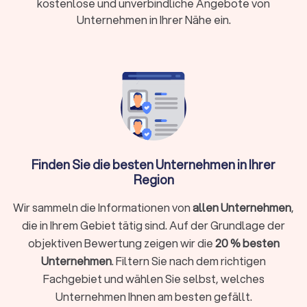
kostenlose und unverbindliche Angebote von
Kosten und Förderung der Energieberatung in
Unternehmen in Ihrer Nähe ein.
Taufkirchen Kreis München
Was kostet ein Energieberater in Taufkirchen
Kreis München?
Die Kosten für einen Energieberater variieren je nach Umfang
der Beratung und der Komplexität des Projekts. Für eine
umfassende Energieberatung eines Einfamilienhauses
können die Kosten
zwischen € 800,- und € 1.500,-
liegen.
Finden Sie die besten Unternehmen in Ihrer
Einzelmaßnahmen, wie die Beratung zur Fenster- oder
Region
Dachdämmung, sind oft günstiger.
Wir sammeln die Informationen von
allen Unternehmen
,
die in Ihrem Gebiet tätig sind. Auf der Grundlage der
Förderung und Zuschüsse in Taufkirchen Kreis
objektiven Bewertung zeigen wir die
20 % besten
München
Unternehmen
. Filtern Sie nach dem richtigen
Staatliche Förderprogramme machen die Beauftragung eines
Fachgebiet und wählen Sie selbst, welches
Energieberaters finanziell attraktiv, indem Sie einen
Unternehmen Ihnen am besten gefällt.
erheblichen Teil der Beratungskosten abdecken. Die KfW