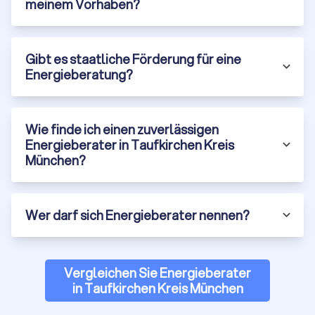
meinem Vorhaben?
maßgeschneiderte Lösungen für diese Gebäudetypen zu
entwickeln.
Gibt es staatliche Förderung für eine
Unabhängige Energieberater
Energieberatung?
Unabhängige Energieberater sind nicht an bestimmte
Hersteller oder Dienstleister gebunden. Daher können sie
eine objektive und neutrale Beratung anbieten. Dies stellt
Wie finde ich einen zuverlässigen
sicher, dass die empfohlenen Maßnahmen ausschließlich im
Energieberater in Taufkirchen Kreis
Interesse des Kunden und der Energieeffizienz stehen.
München?
Trustlocal hilft bei Ihrer Energieberatung in
Taufkirchen Kreis München
Wer darf sich Energieberater nennen?
Eine effiziente Energieberatung ist entscheidend, um Ihr
Zuhause oder Ihr Unternehmen in Taufkirchen Kreis München
nachhaltig und kostensparend zu gestalten. Von der Analyse
Vergleichen Sie Energieberater
Ihres Energieverbrauchs bis hin zu maßgeschneiderten
in Taufkirchen Kreis München
Einsparlösungen – die Möglichkeiten sind vielfältig und bieten
für jeden Bedarf die passende Beratung. Trustlocal