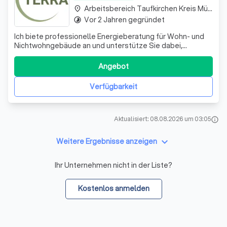
Arbeitsbereich Taufkirchen Kreis München
place
Vor 2 Jahren gegründet
timelapse
Ich biete professionelle Energieberatung für Wohn- und
Nichtwohngebäude an und unterstütze Sie dabei,
Energieeffizienz-Potenziale und aktuelle Förderungen
voll auszuschöpfen.
Angebot
Verfügbarkeit
Aktualisiert: 08.08.2026 um 03:05
info
keyboard_arrow_down
Weitere Ergebnisse anzeigen
Ihr Unternehmen nicht in der Liste?
Kostenlos anmelden