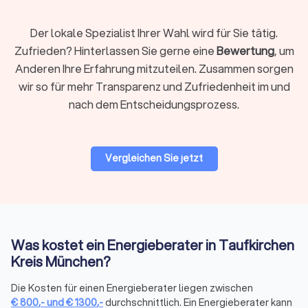
der Berater Sie dabei, alle erforderlichen Dokumente
korrekt und vollständig einzureichen.
Umsetzung und Nachkontrolle:
Nach der Genehmigung
Der lokale Spezialist Ihrer Wahl wird für Sie tätig.
der Fördermittel und der Beratung beginnt die
Zufrieden? Hinterlassen Sie gerne eine
Bewertung
, um
Umsetzung der empfohlenen Maßnahmen. Viele
Anderen Ihre Erfahrung mitzuteilen. Zusammen sorgen
Energieberater führen selbst Nachkontrollen durch, um
wir so für mehr Transparenz und Zufriedenheit im und
die korrekte Umsetzung der Maßnahmen zu
gewährleisten und die Erreichung der angestrebten
nach dem Entscheidungsprozess.
Energieeinsparungen zu überprüfen.
Vergleichen Sie jetzt
Wie finde ich einen Energieberater in
Taufkirchen Kreis München?
Trustlocal ermöglicht es Ihnen, schnell und unkompliziert
vertrauenswürdige Energieberater in Ihrer Nähe zu finden. Auf
unserer Plattform können Sie vier kostenlose und
Was kostet ein Energieberater in Taufkirchen
unverbindliche Angebote von lokalen Energieberatern
Kreis München?
erhalten. Vergleichen Sie Preise und Leistungen, um den
passenden Experten für Ihr Projekt auszuwählen.
Die Kosten für einen Energieberater liegen zwischen
€
800
,-
und
€
1300
,-
durchschnittlich. Ein Energieberater kann