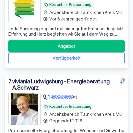
Kostenlose Erstberatung
local_offer
Arbeitsbereich Taufkirchen Kreis München
place
Vor 6 Jahren gegründet
timelapse
Jede Sanierung beginnt mit einer guten Entscheidung. Mit
Erfahrung und Herz begleiten wir Sie auf dem Weg zu
mehr Effizienz, Komfort und Zukunftssicherheit.
Angebot
Verfügbarkeit
7
.
viviania Ludwigsburg - Energieberatung
A.Schwarz
9,1
(5)
Kostenlose Erstberatung
local_offer
Arbeitsbereich Taufkirchen Kreis München
place
Gegründet 2026
timelapse
Professionelle Energieberatung für Wohnen und Gewerbe