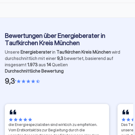
Bewertungen über Energieberater in
Taufkirchen Kreis München
Unsere
Energieberater
in
Taufkirchen Kreis München
wird
durchschnittlich mit einer
9,3
bewertet, basierend auf
insgesamt
1.973
aus
14
Quellen
Durchschnittliche Bewertung
9,3
•
star
star
star
star
star_half
star
star
star
star
star
star
star
sta
die Energiespezialisten sind wirklich zu empfehlen.
Das Tea
Vom Erstkontakt bis zur Begleitung durch die
unserer