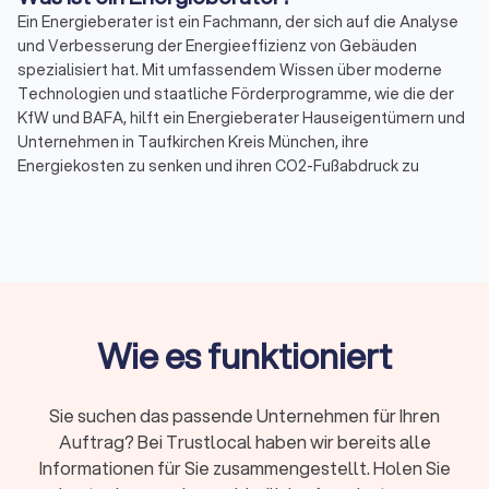
Ein Energieberater ist ein Fachmann, der sich auf die Analyse
und Verbesserung der Energieeffizienz von Gebäuden
spezialisiert hat. Mit umfassendem Wissen über moderne
Technologien und staatliche Förderprogramme, wie die der
KfW und BAFA, hilft ein Energieberater Hauseigentümern und
Unternehmen in Taufkirchen Kreis München, ihre
Energiekosten zu senken und ihren CO2-Fußabdruck zu
reduzieren.
Warum ist Energieberatung wichtig?
Energieberatung spielt eine entscheidende Rolle bei der
Förderung der Energieeffizienz und Nachhaltigkeit. Durch eine
detaillierte Analyse des Energieverbrauchs eines Gebäudes
Wie es funktioniert
können Energieberater Einsparpotenziale identifizieren und
individuelle Sanierungsfahrpläne erstellen. Dies führt nicht
nur zu einer Reduzierung der Energiekosten, sondern auch zu
Sie suchen das passende Unternehmen für Ihren
einer verbesserten Umweltbilanz.
Auftrag? Bei Trustlocal haben wir bereits alle
Informationen für Sie zusammengestellt. Holen Sie