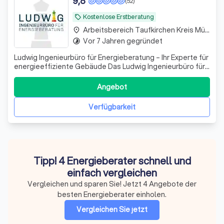
9,8
(52)
Kostenlose Erstberatung
local_offer
Arbeitsbereich Taufkirchen Kreis München
place
Vor 7 Jahren gegründet
timelapse
Ludwig Ingenieurbüro für Energieberatung – Ihr Experte für
energieeffiziente Gebäude Das Ludwig Ingenieurbüro für
Energieberatung steht für fundierte Fachkompetenz,
praxisnahe Lösungen und messbare Ergebnisse rund um
Angebot
Energieeffizienz und technische Gebäudeausrüstung.
Unter der Leitung von Jens Ludw
Verfügbarkeit
Tipp! 4 Energieberater schnell und
einfach vergleichen
Vergleichen und sparen Sie! Jetzt 4 Angebote der
besten Energieberater einholen.
Vergleichen Sie jetzt