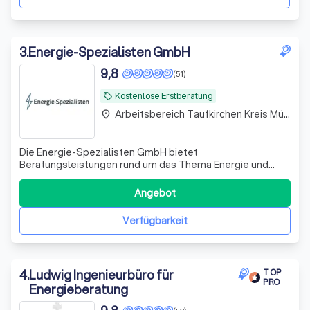
3
.
Energie-Spezialisten GmbH
9,8
(51)
Kostenlose Erstberatung
local_offer
Arbeitsbereich Taufkirchen Kreis München
place
Die Energie-Spezialisten GmbH bietet
Beratungsleistungen rund um das Thema Energie und
Energieeffizienz für Haushalte und Unternehmen an. Die
Energie-Spezialisten GmbH bietet Privat- und
Angebot
Unternehmenskunden Beratungen im Bereich Energie,
energetische Sanierung und Fördermittel an. Zu den
Verfügbarkeit
Dienstlei
4
.
Ludwig Ingenieurbüro für
TOP
PRO
Energieberatung