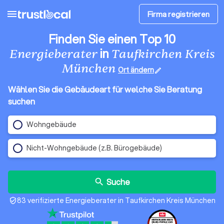
menu
Firma registrieren
Finden Sie einen Top 10
in
Energieberater
Taufkirchen Kreis
München
Ort ändern
edit
Wählen Sie die Gebäudeart für welche Sie Beratung
suchen
Wohngebäude
Nicht-Wohngebäude (z.B. Bürogebäude)
Suche
search
83 verifizierte Energieberater in Taufkirchen Kreis München
verified_user